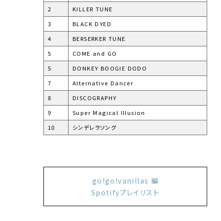
2
KILLER TUNE
3
BLACK DYED
4
BERSERKER TUNE
5
COME and GO
5
DONKEY BOOGIE DODO
7
Alternative Dancer
8
DISCOGRAPHY
9
Super Magical Illusion
10
シンデレラソング
go!go!vanillas 編
Spotifyプレイリスト