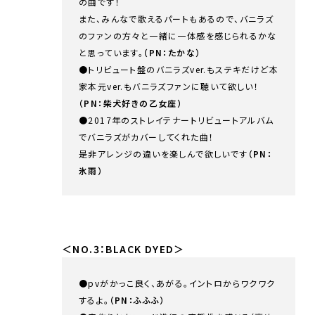
の曲です！
また、みんなで歌えるパートもあるので、バニラズ
のファンの方々と一緒に一体感を感じられるかな
と思っています。
（PN：たかな）
●トリビュート盤のバニラズver.もステキだけど本
家本元ver.もバニラズファンに聴いて欲しい！
（PN：柴犬好きの乙女座）
●2017年のストレイテナートリビュートアルバム
でバニラズがカバーしてくれた曲！
是非アレンジの違いを楽しんで欲しいです
（PN：
氷雨）
＜NO.3：BLACK DYED＞
●pvがかっこ良く、あがる。イントロからワクワク
するよ。
（PN：ふふふ）