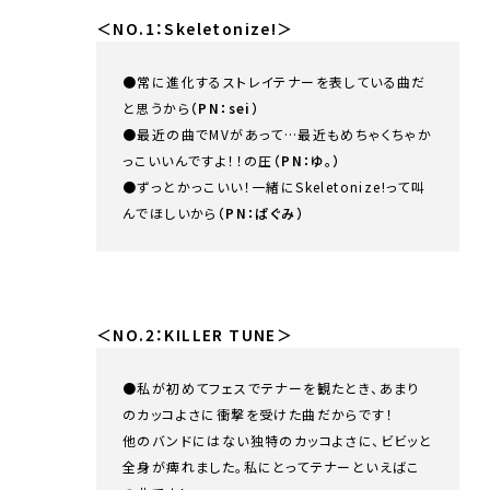
＜NO.1：Skeletonize!＞
●常に進化するストレイテナーを表している曲だ
と思うから
（PN：sei）
●最近の曲でMVがあって…最近もめちゃくちゃか
っこいいんですよ！！の圧
（PN：ゆ。）
●ずっとかっこいい！一緒にSkeletonize!って叫
んでほしいから
（PN：ぱぐみ）
＜NO.2：KILLER TUNE＞
●私が初めてフェスでテナーを観たとき、あまり
のカッコよさに衝撃を受けた曲だからです！
他のバンドにはない独特のカッコよさに、ビビッと
全身が痺れました。私にとってテナーといえばこ