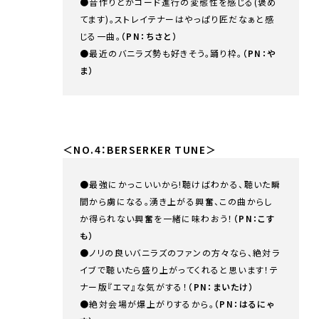
●音作りとかコード進行の変態性を感じる(褒め
てます)。ストレイテナーはやっぱり匠だなぁと感
じる一曲。
（PN：ちさと）
●最近のバニラズ勢も好きそう。踊り枠。
（PN：や
ま）
＜NO.4：BERSERKER TUNE＞
●最強にかっこいいから!聴けばわかる、聴いた瞬
間から虜になる。湧き上がる興奮、この曲からし
か得られない興奮を一緒に味わおう！
（PN：こす
も）
●ノリの良いバニラズのファンの方々なら、絶対ラ
イブで聴いたら盛り上がってくれると思います！テ
ナー版『エマ』な気がする！
（PN：まいたけ）
●絶対会場が爆上がりするから。
（PN：はるにゃ