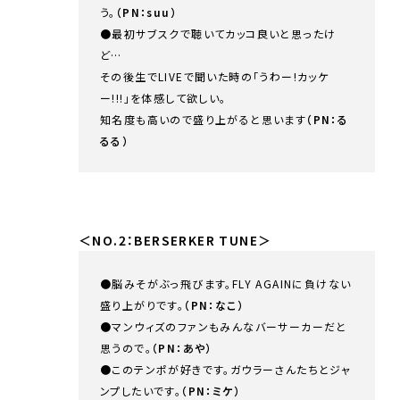
う。
（PN：suu）
●最初サブスクで聴いてカッコ良いと思ったけ
ど…
その後生でLIVEで聞いた時の「うわー!カッケ
ー!!!」を体感して欲しい。
知名度も高いので盛り上がると思います
（PN：る
るる）
＜NO.2：BERSERKER TUNE＞
●脳みそがぶっ飛びます。FLY AGAINに負けない
盛り上がりです。
（PN：なこ）
●マンウィズのファンもみんなバーサーカーだと
思うので。
（PN：あや）
●このテンポが好きです。ガウラーさんたちとジャ
ンプしたいです。
（PN：ミケ）