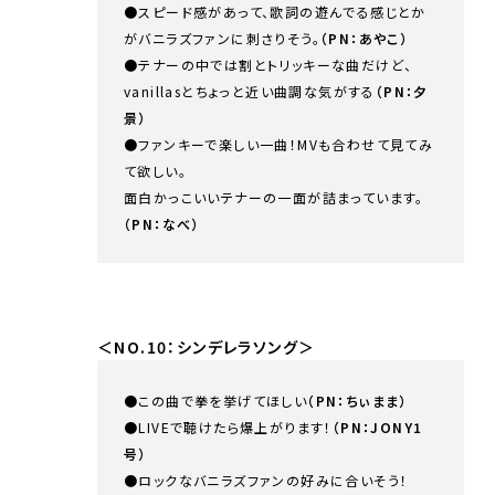
●スピード感があって、歌詞の遊んでる感じとか
がバニラズファンに刺さりそう。
（PN：あやこ）
●テナーの中では割とトリッキーな曲だけど、
vanillasとちょっと近い曲調な気がする
（PN：夕
景）
●ファンキーで楽しい一曲！MVも合わせて見てみ
て欲しい。
面白かっこいいテナーの一面が詰まっています。
（PN：なべ）
＜NO.10：シンデレラソング＞
●この曲で拳を挙げてほしい
（PN：ちぃまま）
●LIVEで聴けたら爆上がります！
（PN：JONY1
号）
●ロックなバニラズファンの好みに合いそう！