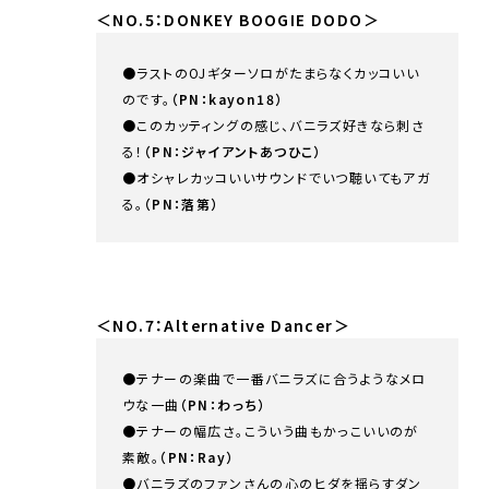
＜NO.5：DONKEY BOOGIE DODO＞
●ラストのOJギターソロがたまらなくカッコいい
のです。
（PN：kayon18）
●このカッティングの感じ、バニラズ好きなら刺さ
る！
（PN：ジャイアントあつひこ）
●オシャレカッコいいサウンドでいつ聴いてもアガ
る。
（PN：落第）
＜NO.7：Alternative Dancer＞
●テナーの楽曲で一番バニラズに合うようなメロ
ウな一曲
（PN：わっち）
●テナーの幅広さ。こういう曲もかっこいいのが
素敵。
（PN：Ray）
●バニラズのファンさんの心のヒダを揺らすダン