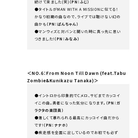
続けて来ました(笑)
（PN：ふじ）
●タイトルがMAN WITH A MISSIONに似てる！
かなり初期の曲なので、ライブでは聴けない幻の
曲かも
（PN：ぱんちゃん）
●マンウィズと対バンと聞いた時に真っ先に思い
つきました!
（PN：みなみ）
＜NO.6：From Noon Till Dawn (feat.Tabu
Zombie&Kunikazu Tanaka)＞
●イントロから印象的でCメロ、サビまでカッコイ
イこの曲。勇者になった気分になります。
（PN：ガ
ラクタの楽団員）
●激しくて暴れられる最高にカッコイイ曲だから
です!
（PN：ナナホ）
●疾走感を全面に出しているのでお初でも必ず