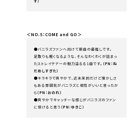
す）
＜NO.5：COME and GO＞
●バニラズファンへ向けて新曲の最推しです。
足取りも軽くなるような、そんなわくわくが詰まっ
たストレイテナーの魅力溢るる1曲です。
（PN：ね
だめしすぎた）
●キラキラで爽やかで、近未来的だけど懐かしさ
もある雰囲気がバニラズと相性がいいと思ったか
ら
（PN：おのれ）
●爽やかでキャッチーな感じがバニラズのファン
に受けると思う
（PN：ゆきこ）