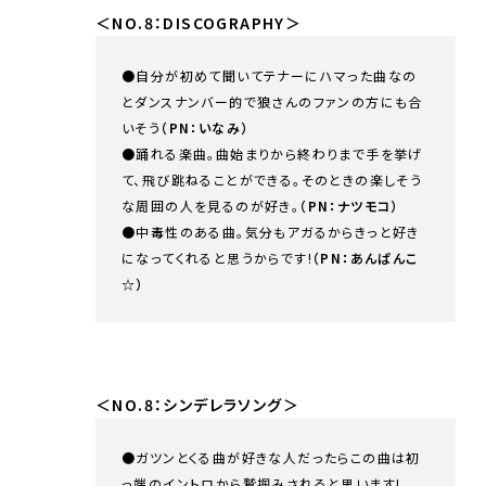
＜NO.8：DISCOGRAPHY＞
●自分が初めて聞いてテナーにハマった曲なの
とダンスナンバー的で狼さんのファンの方にも合
いそう
（PN：いなみ）
●踊れる楽曲。曲始まりから終わりまで手を挙げ
て、飛び跳ねることができる。そのときの楽しそう
な周囲の人を見るのが好き。
（PN：ナツモコ）
●中毒性のある曲。気分もアガるからきっと好き
になってくれると思うからです!
（PN：あんぱんこ
☆）
＜NO.8：シンデレラソング＞
●ガツンとくる曲が好きな人だったらこの曲は初
っ端のイントロから鷲掴みされると思います!