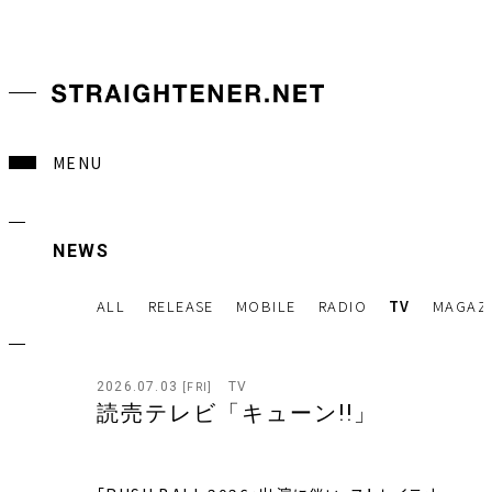
MENU
NEWS
ALL
RELEASE
MOBILE
RADIO
TV
MAGAZ
2026.07.03
TV
[FRI]
読売テレビ「キューン!!」