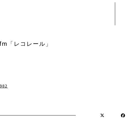
terfm「レコレール」
。
4982