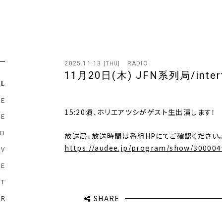
2025.11.13
RADIO
[THU]
11月20日(木) JFN系列局/in
LL
SE
15:20頃、ホリエアツシがゲスト生出演します！
LE
IO
放送局、放送時間は番組HPにてご確認ください
https://audee.jp/program/show/30000
TV
NE
ET
SHARE
ER