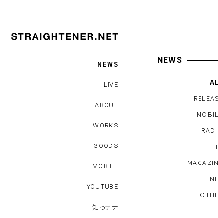
NEWS
NEWS
A
LIVE
RELEA
ABOUT
MOBI
WORKS
RAD
GOODS
MAGAZI
MOBILE
N
YOUTUBE
OTH
知っテナ