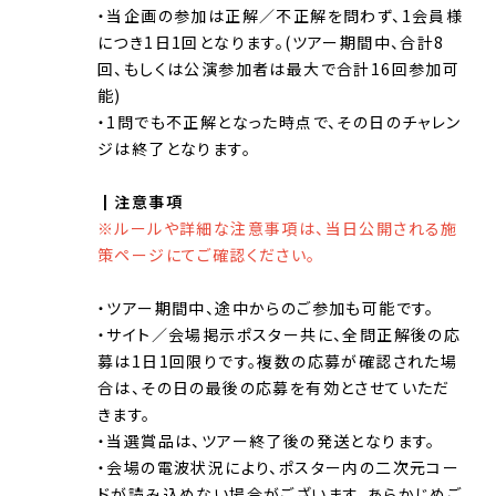
・当企画の参加は正解／不正解を問わず、1会員様
につき1日1回となります。(ツアー期間中、合計8
回、もしくは公演参加者は最大で合計16回参加可
能)
・1問でも不正解となった時点で、その日のチャレン
ジは終了となります。
┃注意事項
※ルールや詳細な注意事項は、当日公開される施
策ページにてご確認ください。
・ツアー期間中、途中からのご参加も可能です。
・サイト／会場掲示ポスター共に、全問正解後の応
募は1日1回限りです。複数の応募が確認された場
合は、その日の最後の応募を有効とさせていただ
きます。
・当選賞品は、ツアー終了後の発送となります。
・会場の電波状況により、ポスター内の二次元コー
ドが読み込めない場合がございます。あらかじめご