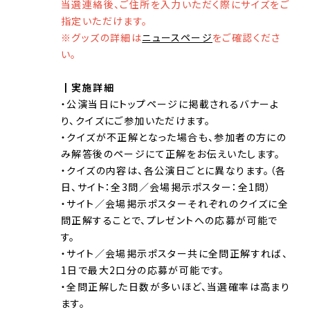
当選連絡後、ご住所を入力いただく際にサイズをご
指定いただけます。
※グッズの詳細は
ニュースページ
をご確認くださ
い。
┃実施詳細
・公演当日にトップページに掲載されるバナーよ
り、クイズにご参加いただけます。
・クイズが不正解となった場合も、参加者の方にの
み解答後のページにて正解をお伝えいたします。
・クイズの内容は、各公演日ごとに異なります。（各
日、サイト：全3問／会場掲示ポスター：全1問）
・サイト／会場掲示ポスターそれぞれのクイズに全
問正解することで、プレゼントへの応募が可能で
す。
・サイト／会場掲示ポスター共に全問正解すれば、
1日で最大2口分の応募が可能です。
・全問正解した日数が多いほど、当選確率は高まり
ます。