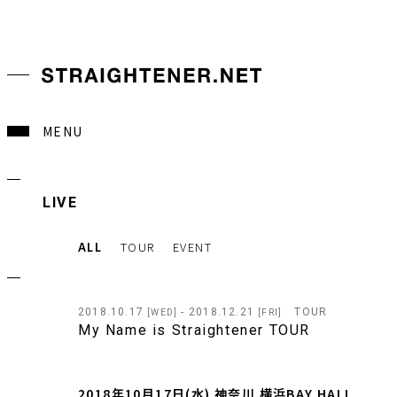
MENU
LIVE
ALL
TOUR
EVENT
2018.10.17
- 2018.12.21
TOUR
[WED]
[FRI]
My Name is Straightener TOUR
2018年10月17日(水) 神奈川 横浜BAY HALL