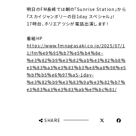
明日のFM長崎では朝の「Sunrise Station」から
『スカイジャンボリーの日1day スペシャル』！
17時台、ホリエアツシが電話出演します！
番組HP
https://www.fmnagasaki.co.jp/2025/07/1
1/fm%e9%95%b7%e5%b4%8e-
%e3%82%b9%e3%82%ab%e3%82%b8%
e3%83%a3%e3%83%b3%e8%a8%98%e5
%bf%b5%e6%97%a5-1day-
%e3%82%b9%e3%83%9a%e3%82%b7%
e3%83%a3%e3%83%ab%ef%bc%81/
SHARE