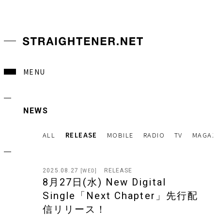
MENU
NEWS
ALL
RELEASE
MOBILE
RADIO
TV
MAGAZ
2025.08.27
RELEASE
[WED]
8月27日(水) New Digital
Single「Next Chapter」先行配
信リリース！